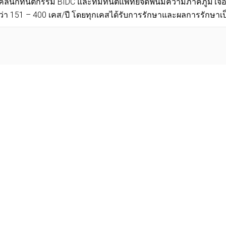
ที่คลินิกทันตกรรม BIDC และทีมทันตแพทย์จัดฟันมีความภาคภูมิใจอย่า
n กว่า 151 – 400 เคส/ปี โดยทุกเคสได้รับการรักษาและผลการรักษา